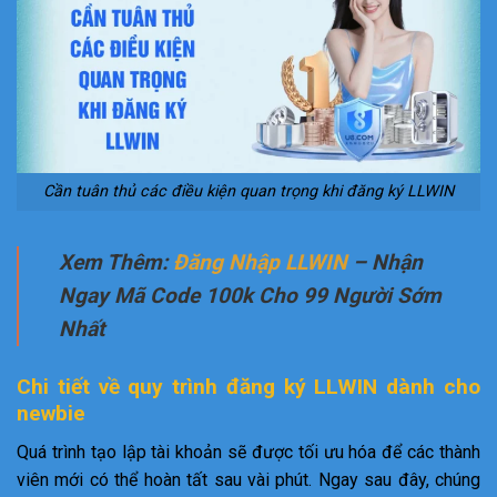
Cần tuân thủ các điều kiện quan trọng khi đăng ký LLWIN
Xem Thêm:
Đăng Nhập LLWIN
– Nhận
Ngay Mã Code 100k Cho 99 Người Sớm
Nhất
Chi tiết về quy trình đăng ký LLWIN dành cho
newbie
Quá trình tạo lập tài khoản sẽ được tối ưu hóa để các thành
viên mới có thể hoàn tất sau vài phút. Ngay sau đây, chúng