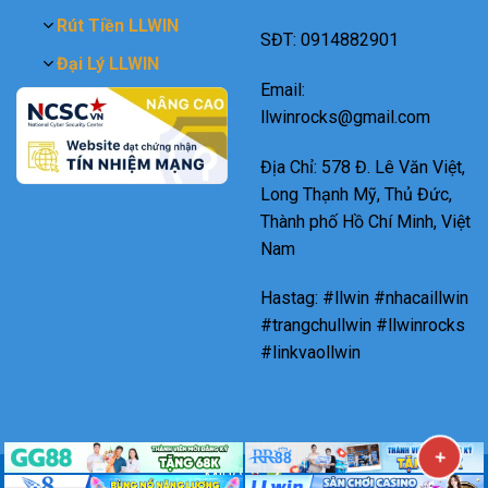
Rút Tiền LLWIN
SĐT: 0914882901
Đại Lý LLWIN
Email:
llwinrocks@gmail.com
Địa Chỉ: 578 Đ. Lê Văn Việt,
Long Thạnh Mỹ, Thủ Đức,
Thành phố Hồ Chí Minh, Việt
Nam
Hastag: #llwin #nhacaillwin
#trangchullwin #llwinrocks
#linkvaollwin
×
MIRO