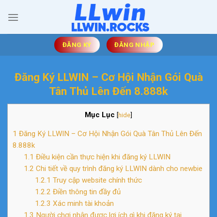
Bỏ
qua
nội
dung
ĐĂNG KÝ
ĐĂNG NHẬP
Đăng Ký LLWIN – Cơ Hội Nhận Gói Quà
Tân Thủ Lên Đến 8.888k
Mục Lục
[
hide
]
1
Đăng Ký LLWIN – Cơ Hội Nhận Gói Quà Tân Thủ Lên Đến
8.888k
1.1
Điều kiện cần thực hiện khi đăng ký LLWIN
1.2
Chi tiết về quy trình đăng ký LLWIN dành cho newbie
1.2.1
Truy cập website chính thức
1.2.2
Điền thông tin đầy đủ
1.2.3
Xác minh tài khoản
1.3
Người chơi nhận được lợi ích gì khi đăng ký tại