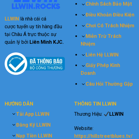
Chính Sách Bảo Mật
Điều Khoản Điều Kiện
LLWIN
là nhà cái cá
Chơi Có Trách Nhiệm
cược tuyến uy tín hàng đầu
tại Châu Á trực thuộc sự
Miễn Trừ Trách
quản lý bởi
Liên Minh KJC.
Nhiệm
Liên Hệ LLWIN
Giấy Phép Kinh
Doanh
Câu Hỏi Thường Gặp
HƯỚNG DẪN
THÔNG TIN LLWIN
Tải App LLWIN
Thương Hiệu:
LLWIN
Đăng Ký LLWIN
Website:
Nạp Tiền LLWIN
https://hillstreetblues.tv/