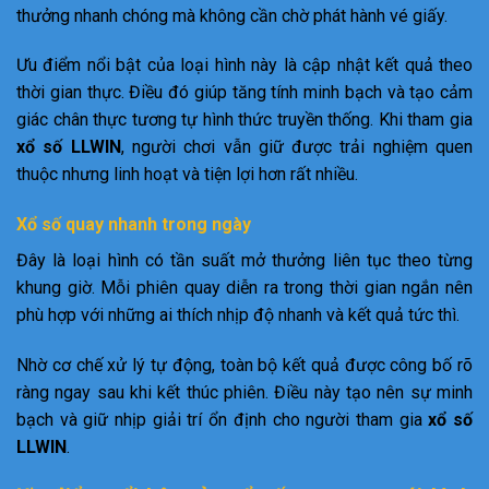
thưởng nhanh chóng mà không cần chờ phát hành vé giấy.
Ưu điểm nổi bật của loại hình này là cập nhật kết quả theo
thời gian thực. Điều đó giúp tăng tính minh bạch và tạo cảm
giác chân thực tương tự hình thức truyền thống. Khi tham gia
xổ số LLWIN
, người chơi vẫn giữ được trải nghiệm quen
thuộc nhưng linh hoạt và tiện lợi hơn rất nhiều.
Xổ số quay nhanh trong ngày
Đây là loại hình có tần suất mở thưởng liên tục theo từng
khung giờ. Mỗi phiên quay diễn ra trong thời gian ngắn nên
phù hợp với những ai thích nhịp độ nhanh và kết quả tức thì.
Nhờ cơ chế xử lý tự động, toàn bộ kết quả được công bố rõ
ràng ngay sau khi kết thúc phiên. Điều này tạo nên sự minh
bạch và giữ nhịp giải trí ổn định cho người tham gia
xổ số
LLWIN
.