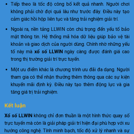
Tiếp theo là tốc độ công bố kết quả nhanh. Người chơi
không phải chờ đợi quá lâu như trước đây. Điều này tạo
cảm giác hồi hộp liên tục và tăng trải nghiệm giải trí.
Ngoài ra, nền tảng LLWIN còn chú trọng đến yếu tố bảo
mật thông tin. Hệ thống mã hóa dữ liệu giúp bảo vệ tài
khoản và giao dịch của người dùng. Chính nhờ những yếu
tố này mà
xổ số LLWIN
ngày càng được đánh giá cao
trong thị trường giải trí trực tuyến.
Một ưu điểm khác là chương trình ưu đãi đa dạng. Người
tham gia có thể nhận thưởng thêm thông qua các sự kiện
khuyến mãi định kỳ. Điều này tạo thêm động lực và gia
tăng giá trị trải nghiệm.
Kết luận
Xổ số LLWIN
không chỉ đơn thuần là một hình thức quay số
trực tuyến mà còn là giải pháp giải trí hiện đại phù hợp với xu
hướng công nghệ. Tính minh bạch, tốc độ xử lý nhanh và sự