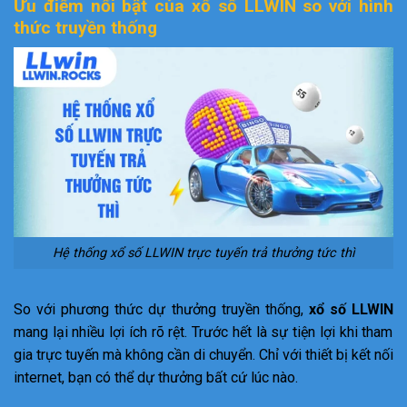
Ưu điểm nổi bật của xổ số LLWIN so với hình
thức truyền thống
Hệ thống xổ số LLWIN trực tuyến trả thưởng tức thì
So với phương thức dự thưởng truyền thống,
xổ số LLWIN
mang lại nhiều lợi ích rõ rệt. Trước hết là sự tiện lợi khi tham
gia trực tuyến mà không cần di chuyển. Chỉ với thiết bị kết nối
internet, bạn có thể dự thưởng bất cứ lúc nào.