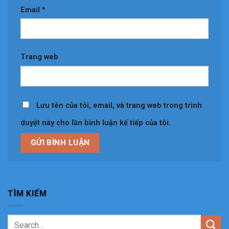
Email
*
Trang web
Lưu tên của tôi, email, và trang web trong trình
duyệt này cho lần bình luận kế tiếp của tôi.
TÌM KIẾM