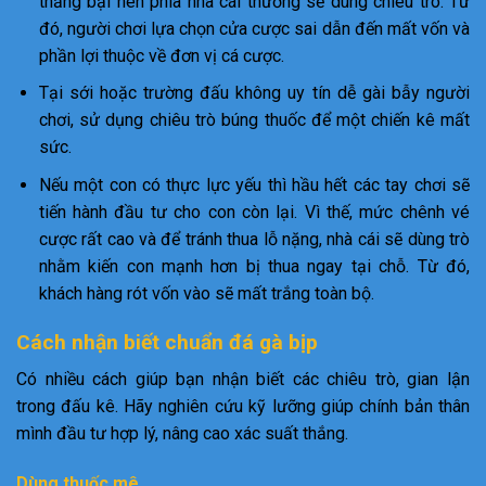
thắng bại nên phía nhà cái thường sẽ dùng chiêu trò. Từ
đó, người chơi lựa chọn cửa cược sai dẫn đến mất vốn và
phần lợi thuộc về đơn vị cá cược.
Tại sới hoặc trường đấu không uy tín dễ gài bẫy người
chơi, sử dụng chiêu trò búng thuốc để một chiến kê mất
sức.
Nếu một con có thực lực yếu thì hầu hết các tay chơi sẽ
tiến hành đầu tư cho con còn lại. Vì thế, mức chênh vé
cược rất cao và để tránh thua lỗ nặng, nhà cái sẽ dùng trò
nhằm kiến con mạnh hơn bị thua ngay tại chỗ. Từ đó,
khách hàng rót vốn vào sẽ mất trắng toàn bộ.
Cách nhận biết chuẩn đá gà bịp
Có nhiều cách giúp bạn nhận biết các chiêu trò, gian lận
trong đấu kê. Hãy nghiên cứu kỹ lưỡng giúp chính bản thân
mình đầu tư hợp lý, nâng cao xác suất thắng.
Dùng thuốc mê