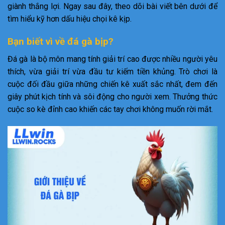
giành thắng lợi. Ngay sau đây, theo dõi bài viết bên dưới để
tìm hiểu kỹ hơn dấu hiệu chọi kê kịp.
Bạn biết vì về đá gà bịp?
Đá gà là bộ môn mang tính giải trí cao được nhiều người yêu
thích, vừa giải trí vừa đầu tư kiếm tiền khủng. Trò chơi là
cuộc đối đầu giữa những chiến kê xuất sắc nhất, đem đến
giây phút kịch tính và sôi động cho người xem. Thưởng thức
cuộc so kè đỉnh cao khiến các tay chơi không muốn rời mắt.