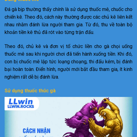
Đá gà bịp thường thấy chính là sử dụng thuốc mê, chuốc cho
chiến kê. Theo đó, cách này thường được các chủ kê liên kết
nhau nhằm đánh lừa người tham gia. Từ đó, thu về toàn bộ
khoản tiền kê thủ đã rót vào từng trận đấu.
Theo đó, chủ kê và đơn vị tổ chức liền cho gà chọi uống
thuốc mê sau khi người chơi đã tiến hành xuống tiền. Khi đó,
con bị chuốc mê lập tức loạng choạng, thi đấu kém, bị đánh
bại hoàn toàn. Điển hình, người mới bắt đầu tham gia, ít kinh
nghiệm rất dễ bị đánh lừa.
Sử dụng thuốc thúc gà