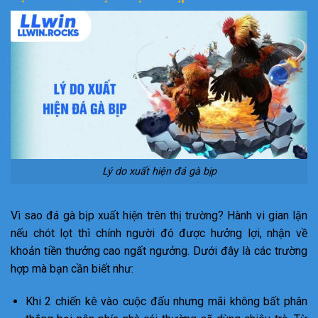
Lý do xuất hiện đá gà bịp
Vì sao đá gà bịp xuất hiện trên thị trường? Hành vi gian lận
nếu chót lọt thì chính người đó được hưởng lợi, nhận về
khoản tiền thưởng cao ngất ngưởng. Dưới đây là các trường
hợp mà bạn cần biết như:
Khi 2 chiến kê vào cuộc đấu nhưng mãi không bất phân